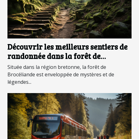
Découvrir les meilleurs sentiers de
randonnée dans la forêt de
Brocéliande pour tous les niveaux
Située dans la région bretonne, la forêt de
Brocéliande est enveloppée de mystères et de
légendes...