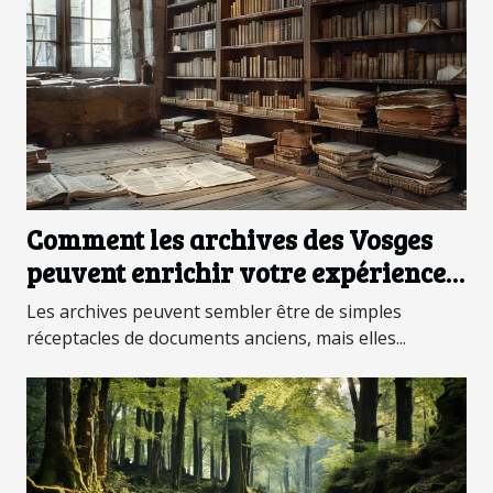
Comment les archives des Vosges
peuvent enrichir votre expérience
touristique
Les archives peuvent sembler être de simples
réceptacles de documents anciens, mais elles...